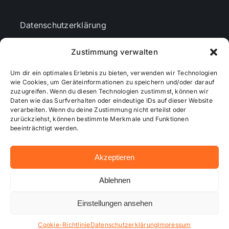
Datenschutzerklärung
Zustimmung verwalten
AGBs
Um dir ein optimales Erlebnis zu bieten, verwenden wir Technologien
wie Cookies, um Geräteinformationen zu speichern und/oder darauf
Cookie-Richtlinie (EU)
zuzugreifen. Wenn du diesen Technologien zustimmst, können wir
Daten wie das Surfverhalten oder eindeutige IDs auf dieser Website
verarbeiten. Wenn du deine Zustimmung nicht erteilst oder
zurückziehst, können bestimmte Merkmale und Funktionen
Mediendaten
beeinträchtigt werden.
Akzeptieren
© 2026 - Wiesbadenaktuell ...online besser informiert!
Ablehnen
Einstellungen ansehen
Hosting bei alkima WEB & DESIGN ®
Cookie-Richtlinie
Datenschutzerklärung
Impressum