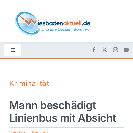
Skip
to
content
Toggle
Navigation
Startseite
Kriminalität
Nachrichten
Mann beschädigt
Politik
Linienbus mit Absicht
Wirtschaft
Von:
Daniel Becker
|