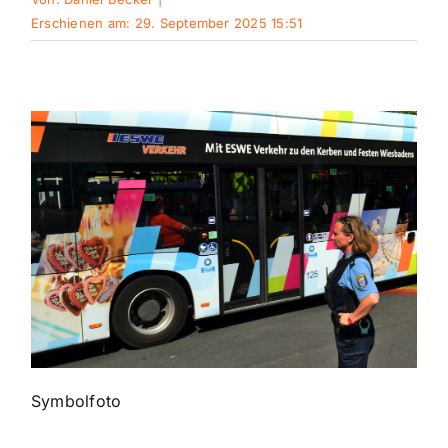
Erschienen am: 29. September 2025 15:51
Sport
Kultur
Panorama
Mein Stadtteil
Galerie
Verkehrsmeldungen
Symbolfoto
Polizeimeldungen