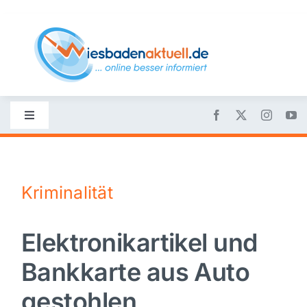
Skip
to
content
Toggle
Navigation
Startseite
Kriminalität
Nachrichten
Elektronikartikel und
Politik
Bankkarte aus Auto
Wirtschaft
gestohlen