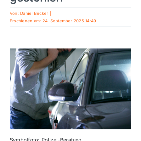
Sport
Von:
Daniel Becker
|
Erschienen am: 24. September 2025 14:49
Kultur
Panorama
Mein Stadtteil
Galerie
Verkehrsmeldungen
Polizeimeldungen
Symbolfoto: Polizei-Beratung