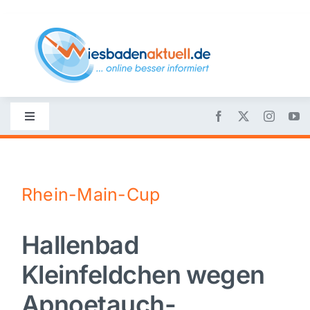
Skip
to
content
Toggle
Navigation
Startseite
Rhein-Main-Cup
Nachrichten
Hallenbad
Politik
Kleinfeldchen wegen
Wirtschaft
Apnoetauch-