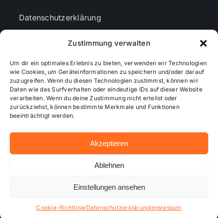
Datenschutzerklärung
Zustimmung verwalten
AGBs
Um dir ein optimales Erlebnis zu bieten, verwenden wir Technologien
wie Cookies, um Geräteinformationen zu speichern und/oder darauf
Cookie-Richtlinie (EU)
zuzugreifen. Wenn du diesen Technologien zustimmst, können wir
Daten wie das Surfverhalten oder eindeutige IDs auf dieser Website
verarbeiten. Wenn du deine Zustimmung nicht erteilst oder
zurückziehst, können bestimmte Merkmale und Funktionen
Mediendaten
beeinträchtigt werden.
Akzeptieren
© 2026 - Wiesbadenaktuell ...online besser informiert!
Ablehnen
Einstellungen ansehen
Hosting bei alkima WEB & DESIGN ®
Cookie-Richtlinie
Datenschutzerklärung
Impressum