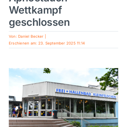
Wettkampf
Sport
geschlossen
Kultur
Von:
Daniel Becker
|
Erschienen am: 23. September 2025 11:14
Panorama
Mein Stadtteil
Galerie
Verkehrsmeldungen
Polizeimeldungen