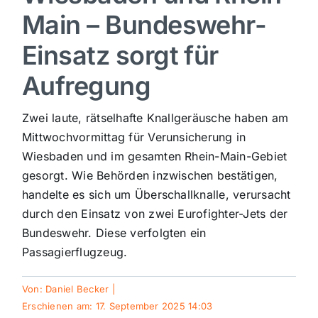
Main – Bundeswehr-
Sport
Einsatz sorgt für
Kultur
Aufregung
Zwei laute, rätselhafte Knallgeräusche haben am
Panorama
Mittwochvormittag für Verunsicherung in
Wiesbaden und im gesamten Rhein-Main-Gebiet
Mein Stadtteil
gesorgt. Wie Behörden inzwischen bestätigen,
handelte es sich um Überschallknalle, verursacht
Galerie
durch den Einsatz von zwei Eurofighter-Jets der
Bundeswehr. Diese verfolgten ein
Passagierflugzeug.
Verkehrsmeldungen
Von:
Daniel Becker
|
Polizeimeldungen
Erschienen am: 17. September 2025 14:03