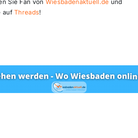
den Sie Fan von
Wiesbadenaktuell.de
und
 auf
Threads
!