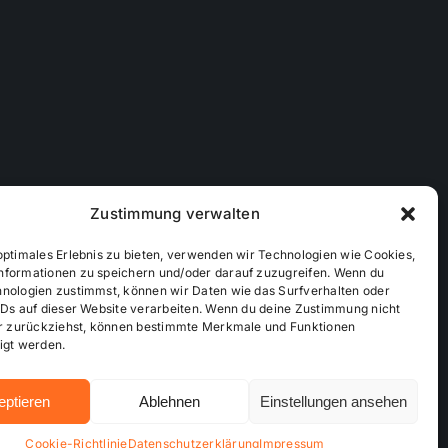
Zustimmung verwalten
optimales Erlebnis zu bieten, verwenden wir Technologien wie Cookies,
nformationen zu speichern und/oder darauf zuzugreifen. Wenn du
hnologien zustimmst, können wir Daten wie das Surfverhalten oder
IDs auf dieser Website verarbeiten. Wenn du deine Zustimmung nicht
der zurückziehst, können bestimmte Merkmale und Funktionen
ichtlinie (EU)
Mediendaten
igt werden.
eptieren
Ablehnen
Einstellungen ansehen
Hosting bei alkima WEB & DESIGN ®
Cookie-Richtlinie
Datenschutzerklärung
Impressum