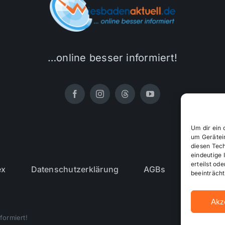
…online besser informiert!
Um dir ein 
um Gerätei
diesen Tec
eindeutige 
erteilst o
ex
Datenschutzerklärung
AGBs
Cookie-R
beeinträcht
Akz
formiert!