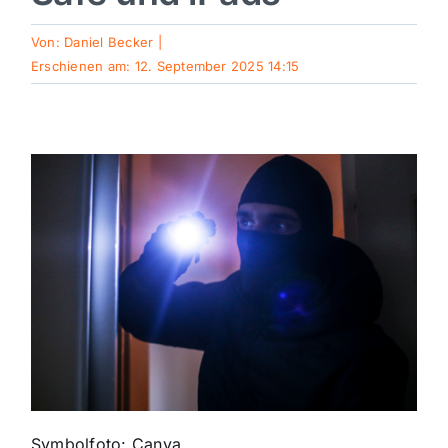
Sport
Von:
Daniel Becker
|
Erschienen am: 12. September 2025 14:15
Kultur
Panorama
Mein Stadtteil
Galerie
Verkehrsmeldungen
Polizeimeldungen
Symbolfoto: Canva