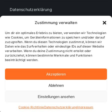
Datenschutzerklärung
Zustimmung verwalten
AGBs
Um dir ein optimales Erlebnis zu bieten, verwenden wir Technologien
wie Cookies, um Geräteinformationen zu speichern und/oder darauf
Cookie-Richtlinie (EU)
zuzugreifen. Wenn du diesen Technologien zustimmst, können wir
Daten wie das Surfverhalten oder eindeutige IDs auf dieser Website
verarbeiten. Wenn du deine Zustimmung nicht erteilst oder
zurückziehst, können bestimmte Merkmale und Funktionen
Mediendaten
beeinträchtigt werden.
Akzeptieren
© 2026 - Wiesbadenaktuell ...online besser informiert!
Ablehnen
Einstellungen ansehen
Hosting bei alkima WEB & DESIGN ®
Cookie-Richtlinie
Datenschutzerklärung
Impressum