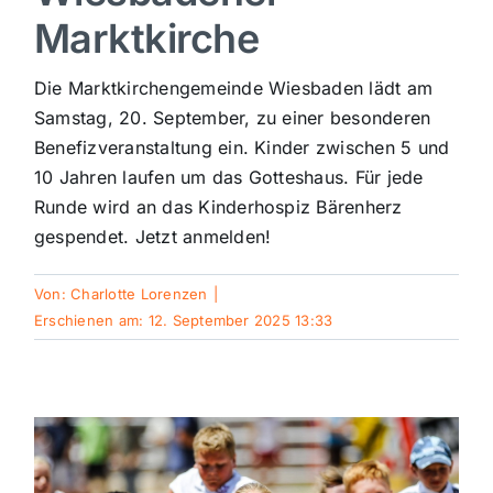
Marktkirche
Sport
Die Marktkirchengemeinde Wiesbaden lädt am
Kultur
Samstag, 20. September, zu einer besonderen
Benefizveranstaltung ein. Kinder zwischen 5 und
10 Jahren laufen um das Gotteshaus. Für jede
Panorama
Runde wird an das Kinderhospiz Bärenherz
gespendet. Jetzt anmelden!
Mein Stadtteil
Von:
Charlotte Lorenzen
|
Erschienen am: 12. September 2025 13:33
Galerie
Verkehrsmeldungen
Polizeimeldungen