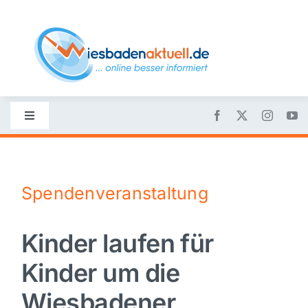
Skip
to
content
Toggle
Navigation
Startseite
Spendenveranstaltung
Nachrichten
Kinder laufen für
Politik
Kinder um die
Wirtschaft
Wiesbadener