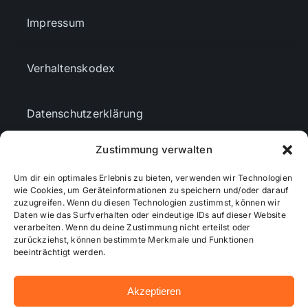
Impressum
Verhaltenskodex
Datenschutzerklärung
Zustimmung verwalten
AGBs
Um dir ein optimales Erlebnis zu bieten, verwenden wir Technologien
wie Cookies, um Geräteinformationen zu speichern und/oder darauf
Cookie-Richtlinie (EU)
zuzugreifen. Wenn du diesen Technologien zustimmst, können wir
Daten wie das Surfverhalten oder eindeutige IDs auf dieser Website
verarbeiten. Wenn du deine Zustimmung nicht erteilst oder
zurückziehst, können bestimmte Merkmale und Funktionen
Mediendaten
beeinträchtigt werden.
Akzeptieren
© 2026 - Wiesbadenaktuell ...online besser informiert!