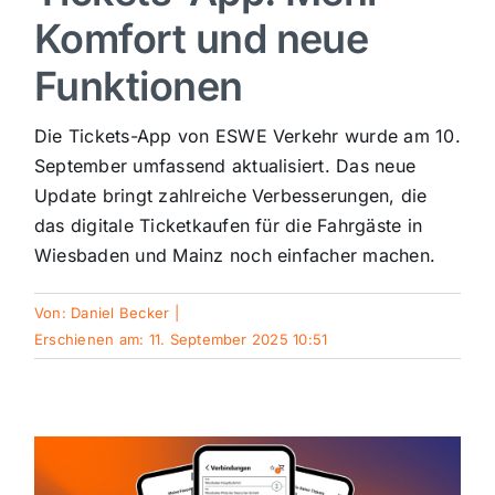
Komfort und neue
Sport
Funktionen
Kultur
Die Tickets-App von ESWE Verkehr wurde am 10.
September umfassend aktualisiert. Das neue
Panorama
Update bringt zahlreiche Verbesserungen, die
das digitale Ticketkaufen für die Fahrgäste in
Wiesbaden und Mainz noch einfacher machen.
Mein Stadtteil
Von:
Daniel Becker
|
Galerie
Erschienen am: 11. September 2025 10:51
Verkehrsmeldungen
Polizeimeldungen