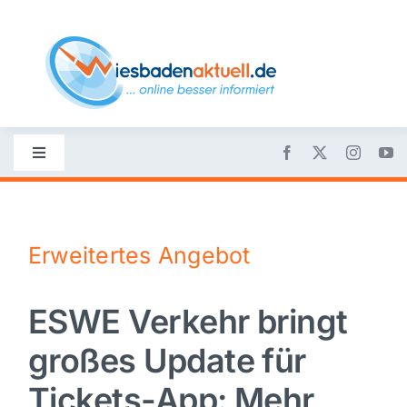
Skip
to
content
Toggle
Navigation
Startseite
Erweitertes Angebot
Nachrichten
ESWE Verkehr bringt
Politik
großes Update für
Wirtschaft
Tickets-App: Mehr