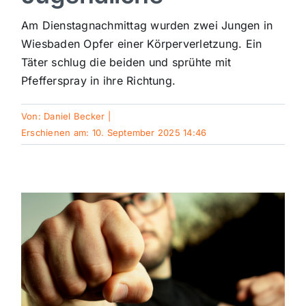
Sport
Am Dienstagnachmittag wurden zwei Jungen in
Wiesbaden Opfer einer Körperverletzung. Ein
Täter schlug die beiden und sprühte mit
Kultur
Pfefferspray in ihre Richtung.
Panorama
Von:
Daniel Becker
|
Erschienen am: 10. September 2025 14:46
Mein Stadtteil
Galerie
Verkehrsmeldungen
Polizeimeldungen