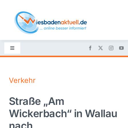
Skip
to
content
Toggle
Navigation
Startseite
Verkehr
Nachrichten
Straße „Am
Politik
Wickerbach“ in Wallau
Wirtschaft
nach