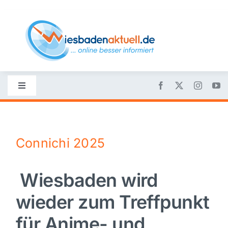
Skip
to
content
Toggle
Navigation
Startseite
Connichi 2025
Nachrichten
Wiesbaden wird
Politik
wieder zum Treffpunkt
Wirtschaft
für Anime- und