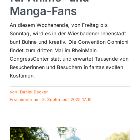
Manga-Fans
Sport
An diesem Wochenende, von Freitag bis
Kultur
Sonntag, wird es in der Wiesbadener Innenstadt
bunt Bühne und kreativ. Die Convention Connichi
findet zum dritten Mal im RheinMain
Panorama
CongressCenter statt und erwartet Tausende von
Besucherinnen und Besuchern in fantasievollen
Mein Stadtteil
Kostümen.
Von:
Daniel Becker
|
Galerie
Erschienen am: 3. September 2025 17:16
Verkehrsmeldungen
Polizeimeldungen