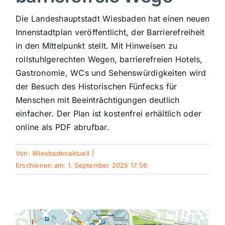
Sport
Die Landeshauptstadt Wiesbaden hat einen neuen
Innenstadtplan veröffentlicht, der Barrierefreiheit
in den Mittelpunkt stellt. Mit Hinweisen zu
Kultur
rollstuhlgerechten Wegen, barrierefreien Hotels,
Gastronomie, WCs und Sehenswürdigkeiten wird
Panorama
der Besuch des Historischen Fünfecks für
Menschen mit Beeinträchtigungen deutlich
einfacher. Der Plan ist kostenfrei erhältlich oder
Mein Stadtteil
online als PDF abrufbar.
Galerie
Von:
Wiesbadenaktuell
|
Erschienen am: 1. September 2025 17:56
Verkehrsmeldungen
Polizeimeldungen