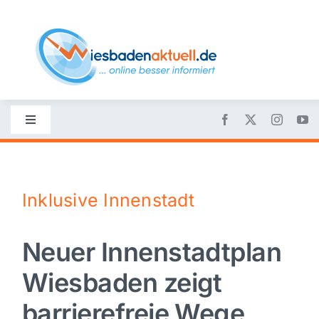
Skip
to
content
Toggle
Navigation
Startseite
Inklusive Innenstadt
Nachrichten
Neuer Innenstadtplan
Politik
Wiesbaden zeigt
Wirtschaft
barrierefreie Wege