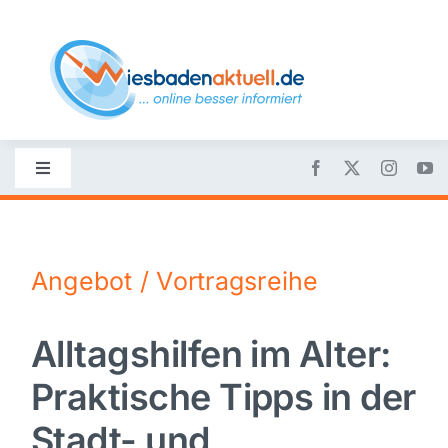
Skip
to
content
Toggle
Navigation
Startseite
Angebot / Vortragsreihe
Nachrichten
Alltagshilfen im Alter:
Politik
Praktische Tipps in der
Wirtschaft
Stadt- und