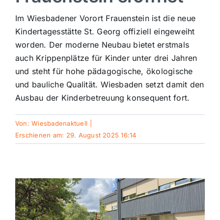
Sport
Im Wiesbadener Vorort Frauenstein ist die neue
Kindertagesstätte St. Georg offiziell eingeweiht
worden. Der moderne Neubau bietet erstmals
Kultur
auch Krippenplätze für Kinder unter drei Jahren
und steht für hohe pädagogische, ökologische
Panorama
und bauliche Qualität. Wiesbaden setzt damit den
Ausbau der Kinderbetreuung konsequent fort.
Mein Stadtteil
Von:
Wiesbadenaktuell
|
Erschienen am: 29. August 2025 16:14
Galerie
Verkehrsmeldungen
Polizeimeldungen