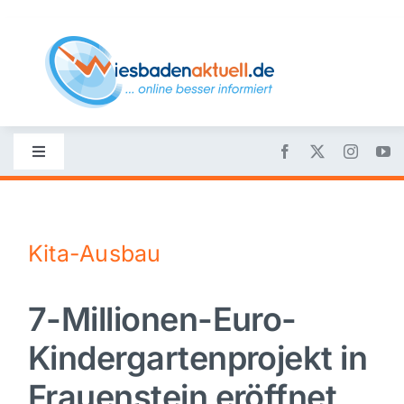
Skip
to
content
Toggle
Navigation
Startseite
Kita-Ausbau
Nachrichten
7-Millionen-Euro-
Politik
Kindergartenprojekt in
Wirtschaft
Frauenstein eröffnet