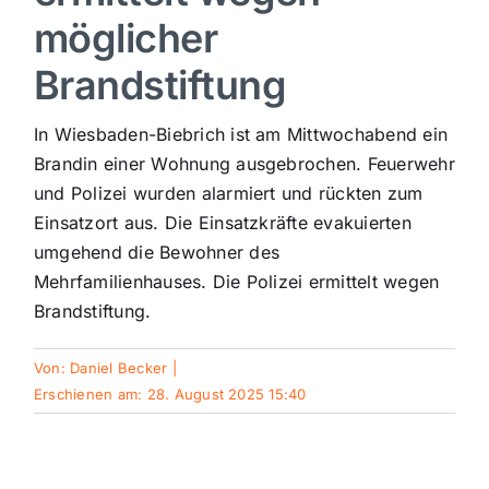
möglicher
Sport
Brandstiftung
Kultur
In Wiesbaden-Biebrich ist am Mittwochabend ein
Brandin einer Wohnung ausgebrochen. Feuerwehr
Panorama
und Polizei wurden alarmiert und rückten zum
Einsatzort aus. Die Einsatzkräfte evakuierten
umgehend die Bewohner des
Mein Stadtteil
Mehrfamilienhauses. Die Polizei ermittelt wegen
Brandstiftung.
Galerie
Von:
Daniel Becker
|
Erschienen am: 28. August 2025 15:40
Verkehrsmeldungen
Polizeimeldungen