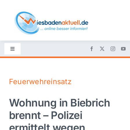
Skip
to
content
Toggle
Navigation
Startseite
Feuerwehreinsatz
Nachrichten
Wohnung in Biebrich
Politik
brennt – Polizei
Wirtschaft
ermittelt wegen