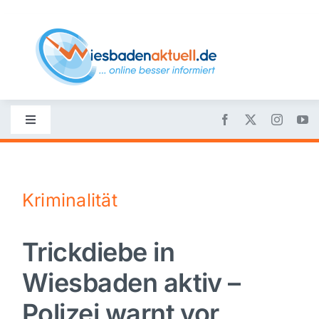
Skip
to
content
Toggle
Navigation
Startseite
Kriminalität
Nachrichten
Trickdiebe in
Politik
Wiesbaden aktiv –
Wirtschaft
Polizei warnt vor