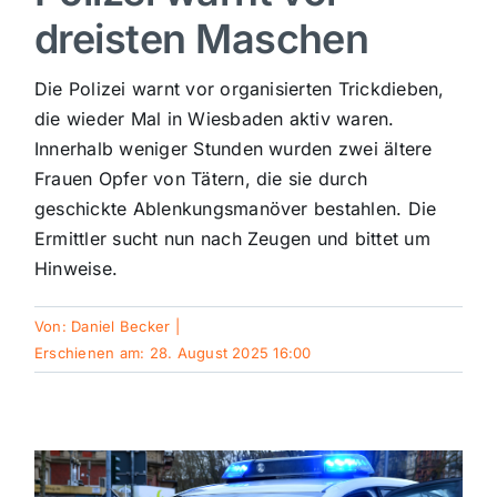
dreisten Maschen
Sport
Die Polizei warnt vor organisierten Trickdieben,
Kultur
die wieder Mal in Wiesbaden aktiv waren.
Innerhalb weniger Stunden wurden zwei ältere
Frauen Opfer von Tätern, die sie durch
Panorama
geschickte Ablenkungsmanöver bestahlen. Die
Ermittler sucht nun nach Zeugen und bittet um
Mein Stadtteil
Hinweise.
Von:
Daniel Becker
|
Galerie
Erschienen am: 28. August 2025 16:00
Verkehrsmeldungen
Polizeimeldungen