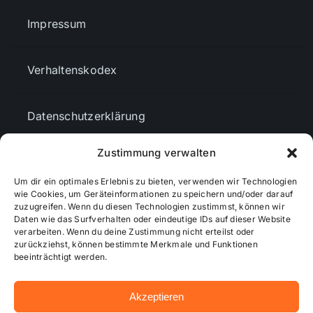
Impressum
Verhaltenskodex
Datenschutzerklärung
Zustimmung verwalten
AGBs
Um dir ein optimales Erlebnis zu bieten, verwenden wir Technologien
wie Cookies, um Geräteinformationen zu speichern und/oder darauf
Cookie-Richtlinie (EU)
zuzugreifen. Wenn du diesen Technologien zustimmst, können wir
Daten wie das Surfverhalten oder eindeutige IDs auf dieser Website
verarbeiten. Wenn du deine Zustimmung nicht erteilst oder
zurückziehst, können bestimmte Merkmale und Funktionen
Mediendaten
beeinträchtigt werden.
Akzeptieren
© 2026 - Wiesbadenaktuell ...online besser informiert!