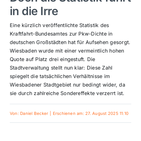
in die Irre
Sport
Eine kürzlich veröffentlichte Statistik des
Kultur
Kraftfahrt-Bundesamtes zur Pkw-Dichte in
deutschen Großstädten hat für Aufsehen gesorgt.
Wiesbaden wurde mit einer vermeintlich hohen
Panorama
Quote auf Platz drei eingestuft. Die
Stadtverwaltung stellt nun klar: Diese Zahl
Mein Stadtteil
spiegelt die tatsächlichen Verhältnisse im
Wiesbadener Stadtgebiet nur bedingt wider, da
sie durch zahlreiche Sondereffekte verzerrt ist.
Galerie
Von:
Daniel Becker
|
Erschienen am: 27. August 2025 11:10
Verkehrsmeldungen
Polizeimeldungen