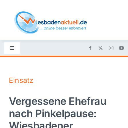
Skip
to
content
Toggle
Navigation
Startseite
Einsatz
Nachrichten
Vergessene Ehefrau
Politik
nach Pinkelpause:
Wirtschaft
Wiesbadener