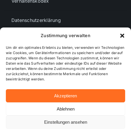
Verhaltenskodex
Datenschutzerklärung
Zustimmung verwalten
AGBs
Um dir ein optimales Erlebnis zu bieten, verwenden wir Technologien
wie Cookies, um Geräteinformationen zu speichern und/oder darauf
Cookie-Richtlinie (EU)
zuzugreifen. Wenn du diesen Technologien zustimmst, können wir
Daten wie das Surfverhalten oder eindeutige IDs auf dieser Website
verarbeiten. Wenn du deine Zustimmung nicht erteilst oder
zurückziehst, können bestimmte Merkmale und Funktionen
Mediendaten
beeinträchtigt werden.
Akzeptieren
© 2026 - Wiesbadenaktuell ...online besser informiert!
Ablehnen
Einstellungen ansehen
Hosting bei alkima WEB & DESIGN ®