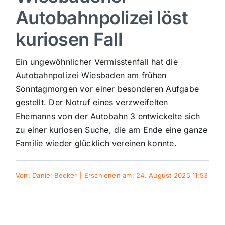
Autobahnpolizei löst
Sport
kuriosen Fall
Kultur
Ein ungewöhnlicher Vermisstenfall hat die
Autobahnpolizei Wiesbaden am frühen
Panorama
Sonntagmorgen vor einer besonderen Aufgabe
gestellt. Der Notruf eines verzweifelten
Ehemanns von der Autobahn 3 entwickelte sich
Mein Stadtteil
zu einer kuriosen Suche, die am Ende eine ganze
Familie wieder glücklich vereinen konnte.
Galerie
Von:
Daniel Becker
|
Erschienen am: 24. August 2025 11:53
Verkehrsmeldungen
Polizeimeldungen