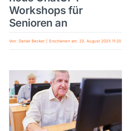
Workshops für
Sport
Senioren an
Kultur
Von:
Daniel Becker
|
Erschienen am: 23. August 2025 11:20
Panorama
Mein Stadtteil
Galerie
Verkehrsmeldungen
Polizeimeldungen