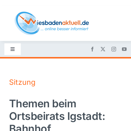
Skip
to
content
Toggle
Navigation
Startseite
Sitzung
Nachrichten
Themen beim
Politik
Ortsbeirats Igstadt:
Wirtschaft
Bahnhof,