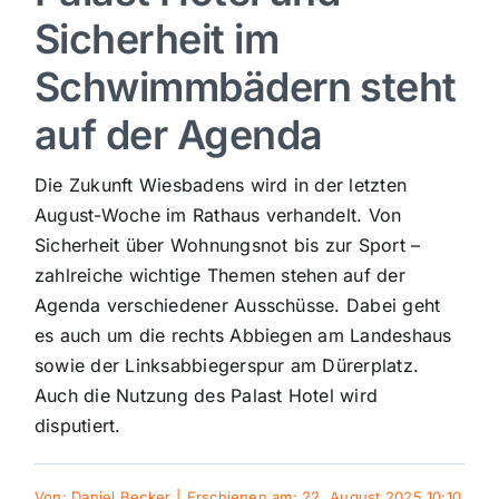
Sicherheit im
Sport
Schwimmbädern steht
Kultur
auf der Agenda
Die Zukunft Wiesbadens wird in der letzten
Panorama
August-Woche im Rathaus verhandelt. Von
Sicherheit über Wohnungsnot bis zur Sport –
Mein Stadtteil
zahlreiche wichtige Themen stehen auf der
Agenda verschiedener Ausschüsse. Dabei geht
Galerie
es auch um die rechts Abbiegen am Landeshaus
sowie der Linksabbiegerspur am Dürerplatz.
Auch die Nutzung des Palast Hotel wird
Verkehrsmeldungen
disputiert.
Polizeimeldungen
Von:
Daniel Becker
|
Erschienen am: 22. August 2025 10:10