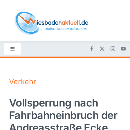
Skip
to
content
Toggle
Navigation
Startseite
Verkehr
Nachrichten
Vollsperrung nach
Politik
Fahrbahneinbruch der
Wirtschaft
Andreasstraße Ecke