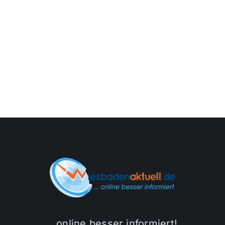
…online besser informiert!