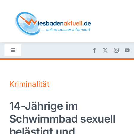
Skip
to
content
Toggle
Navigation
Startseite
Kriminalität
Nachrichten
14-Jährige im
Politik
Schwimmbad sexuell
Wirtschaft
belästigt und