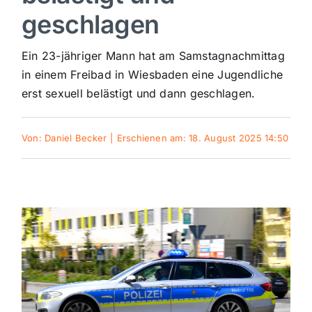
geschlagen
Sport
Ein 23-jähriger Mann hat am Samstagnachmittag
Kultur
in einem Freibad in Wiesbaden eine Jugendliche
erst sexuell belästigt und dann geschlagen.
Panorama
Von:
Daniel Becker
|
Erschienen am: 18. August 2025 14:50
Mein Stadtteil
Galerie
Verkehrsmeldungen
Polizeimeldungen