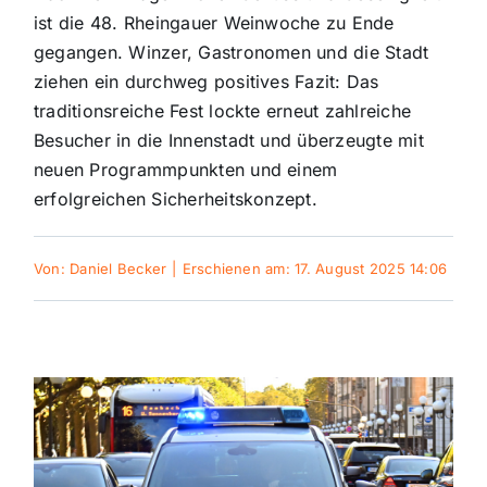
ist die 48. Rheingauer Weinwoche zu Ende
Sport
gegangen. Winzer, Gastronomen und die Stadt
ziehen ein durchweg positives Fazit: Das
Kultur
traditionsreiche Fest lockte erneut zahlreiche
Besucher in die Innenstadt und überzeugte mit
neuen Programmpunkten und einem
Panorama
erfolgreichen Sicherheitskonzept.
Mein Stadtteil
Von:
Daniel Becker
|
Erschienen am: 17. August 2025 14:06
Galerie
Verkehrsmeldungen
Polizeimeldungen