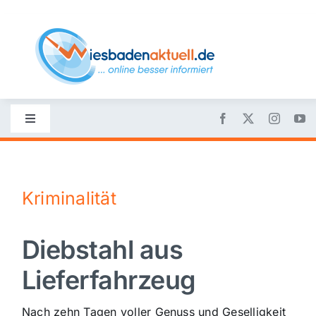
Skip
to
content
Toggle
Navigation
Startseite
Kriminalität
Nachrichten
Diebstahl aus
Politik
Lieferfahrzeug
Wirtschaft
Nach zehn Tagen voller Genuss und Geselligkeit