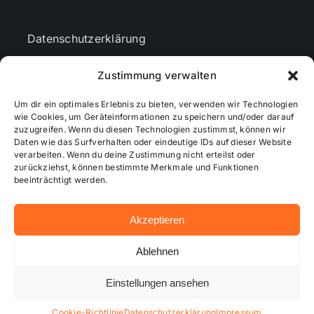
Datenschutzerklärung
Zustimmung verwalten
AGBs
Um dir ein optimales Erlebnis zu bieten, verwenden wir Technologien
wie Cookies, um Geräteinformationen zu speichern und/oder darauf
Cookie-Richtlinie (EU)
zuzugreifen. Wenn du diesen Technologien zustimmst, können wir
Daten wie das Surfverhalten oder eindeutige IDs auf dieser Website
verarbeiten. Wenn du deine Zustimmung nicht erteilst oder
zurückziehst, können bestimmte Merkmale und Funktionen
Mediendaten
beeinträchtigt werden.
Akzeptieren
© 2026 - Wiesbadenaktuell ...online besser informiert!
Ablehnen
Einstellungen ansehen
Hosting bei alkima WEB & DESIGN ®
Cookie-Richtlinie
Datenschutzerklärung
Impressum