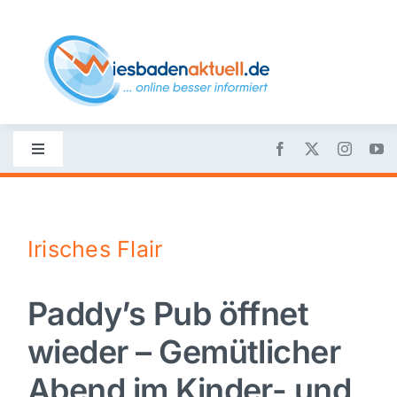
Skip
to
content
Toggle
Navigation
Startseite
Irisches Flair
Nachrichten
Paddy’s Pub öffnet
Politik
wieder – Gemütlicher
Wirtschaft
Abend im Kinder- und