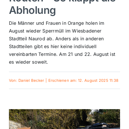
Abholung
Sport
Die Männer und Frauen in Orange holen im
Kultur
August wieder Sperrmüll im Wiesbadener
Stadtteil Naurod ab. Anders als in anderen
Stadtteilen gibt es hier keine individuell
Panorama
vereinbarten Termine. Am 21 und 22. August ist
es wieder soweit.
Mein Stadtteil
Von:
Daniel Becker
|
Erschienen am: 12. August 2025 11:38
Galerie
Verkehrsmeldungen
Polizeimeldungen