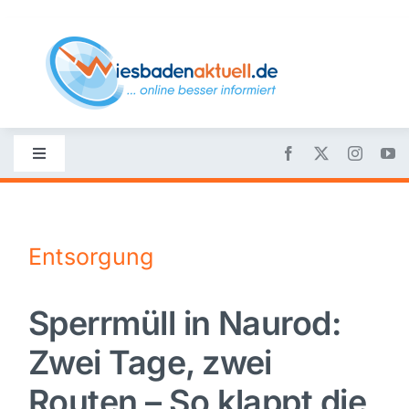
Skip
to
content
Toggle
Navigation
Startseite
Entsorgung
Nachrichten
Sperrmüll in Naurod:
Politik
Zwei Tage, zwei
Wirtschaft
Routen – So klappt die