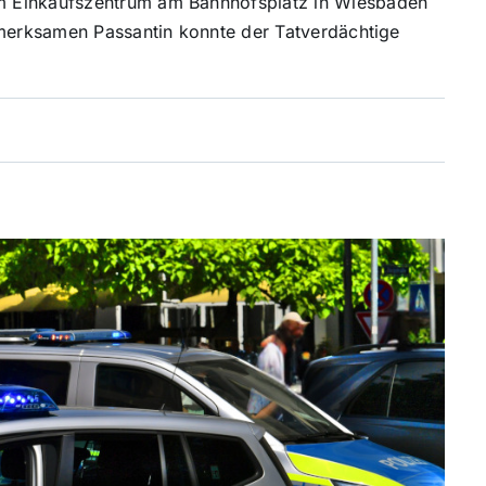
m Einkaufszentrum am Bahnhofsplatz in Wiesbaden
fmerksamen Passantin konnte der Tatverdächtige