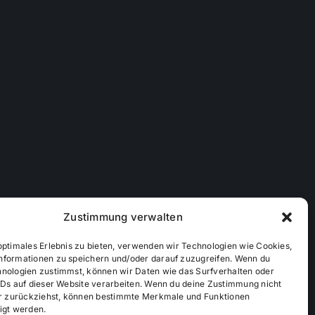
Zustimmung verwalten
optimales Erlebnis zu bieten, verwenden wir Technologien wie Cookies,
nformationen zu speichern und/oder darauf zuzugreifen. Wenn du
hnologien zustimmst, können wir Daten wie das Surfverhalten oder
IDs auf dieser Website verarbeiten. Wenn du deine Zustimmung nicht
der zurückziehst, können bestimmte Merkmale und Funktionen
ichtlinie (EU)
Mediendaten
igt werden.