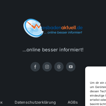
…online besser informiert!
Um dir ein 
um Gerätei
diesen Tec
eindeutige 
erteilst o
ex
Datenschutzerklärung
AGBs
Cookie-R
beeinträcht