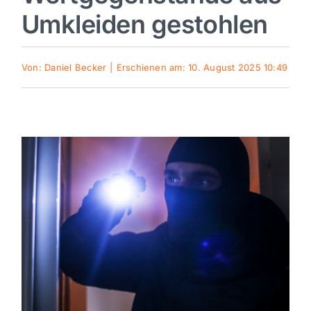
Umkleiden gestohlen
Sport
Von:
Daniel Becker
|
Erschienen am: 10. August 2025 10:49
Kultur
Panorama
Mein Stadtteil
Galerie
Verkehrsmeldungen
Polizeimeldungen