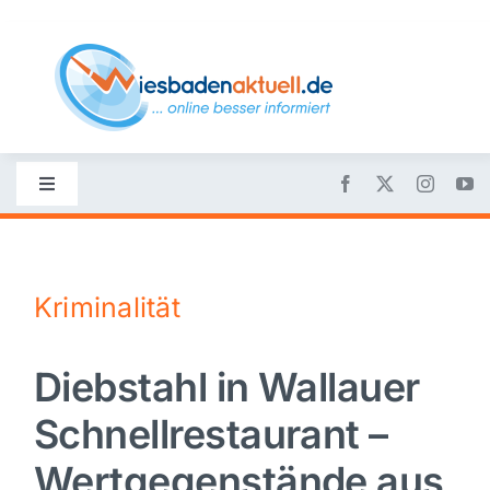
Skip
to
content
Toggle
Navigation
Startseite
Kriminalität
Nachrichten
Diebstahl in Wallauer
Politik
Schnellrestaurant –
Wirtschaft
Wertgegenstände aus