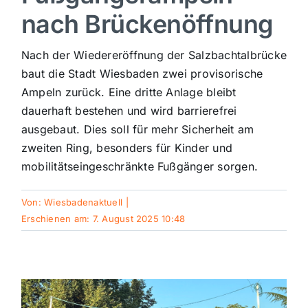
nach Brückenöffnung
Sport
Nach der Wiedereröffnung der Salzbachtalbrücke
Kultur
baut die Stadt Wiesbaden zwei provisorische
Ampeln zurück. Eine dritte Anlage bleibt
dauerhaft bestehen und wird barrierefrei
Panorama
ausgebaut. Dies soll für mehr Sicherheit am
zweiten Ring, besonders für Kinder und
Mein Stadtteil
mobilitätseingeschränkte Fußgänger sorgen.
Von:
Wiesbadenaktuell
|
Galerie
Erschienen am: 7. August 2025 10:48
Verkehrsmeldungen
Polizeimeldungen