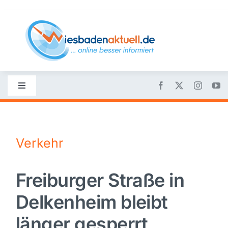
Skip
to
content
Toggle
Navigation
Startseite
Verkehr
Nachrichten
Freiburger Straße in
Politik
Delkenheim bleibt
Wirtschaft
länger gesperrt