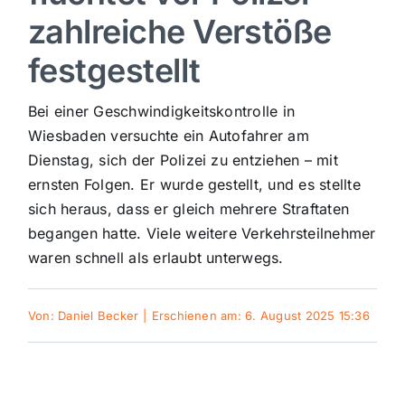
zahlreiche Verstöße
Sport
festgestellt
Kultur
Bei einer Geschwindigkeitskontrolle in
Wiesbaden versuchte ein Autofahrer am
Panorama
Dienstag, sich der Polizei zu entziehen – mit
ernsten Folgen. Er wurde gestellt, und es stellte
sich heraus, dass er gleich mehrere Straftaten
Mein Stadtteil
begangen hatte. Viele weitere Verkehrsteilnehmer
waren schnell als erlaubt unterwegs.
Galerie
Von:
Daniel Becker
|
Erschienen am: 6. August 2025 15:36
Verkehrsmeldungen
Polizeimeldungen