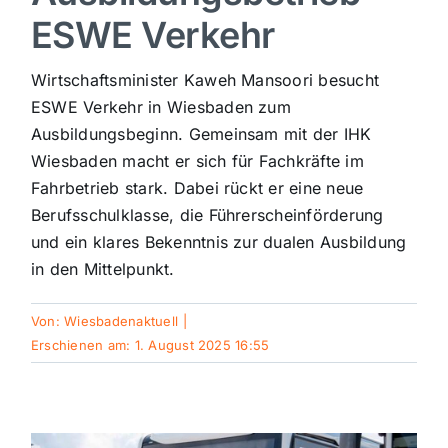
ESWE Verkehr
Sport
Wirtschaftsminister Kaweh Mansoori besucht
Kultur
ESWE Verkehr in Wiesbaden zum
Ausbildungsbeginn. Gemeinsam mit der IHK
Wiesbaden macht er sich für Fachkräfte im
Panorama
Fahrbetrieb stark. Dabei rückt er eine neue
Berufsschulklasse, die Führerscheinförderung
Mein Stadtteil
und ein klares Bekenntnis zur dualen Ausbildung
in den Mittelpunkt.
Galerie
Von:
Wiesbadenaktuell
|
Erschienen am: 1. August 2025 16:55
Verkehrsmeldungen
Polizeimeldungen