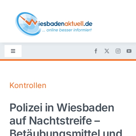
Skip
to
content
Toggle
Navigation
Startseite
Kontrollen
Nachrichten
Polizei in Wiesbaden
Politik
auf Nachtstreife –
Wirtschaft
Betäubungsmittel und