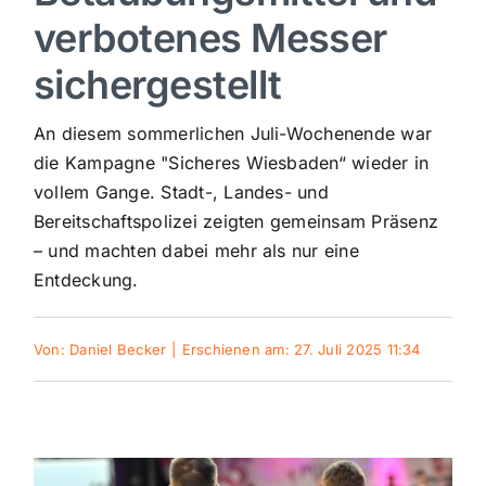
verbotenes Messer
Sport
sichergestellt
Kultur
An diesem sommerlichen Juli-Wochenende war
die Kampagne "Sicheres Wiesbaden“ wieder in
Panorama
vollem Gange. Stadt-, Landes- und
Bereitschaftspolizei zeigten gemeinsam Präsenz
– und machten dabei mehr als nur eine
Mein Stadtteil
Entdeckung.
Galerie
Von:
Daniel Becker
|
Erschienen am: 27. Juli 2025 11:34
Verkehrsmeldungen
Polizeimeldungen