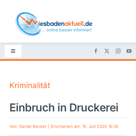
Skip
to
content
Toggle
Navigation
Startseite
Kriminalität
Nachrichten
Einbruch in Druckerei
Politik
Wirtschaft
Von:
Daniel Becker
|
Erschienen am: 15. Juli 2025 15:35