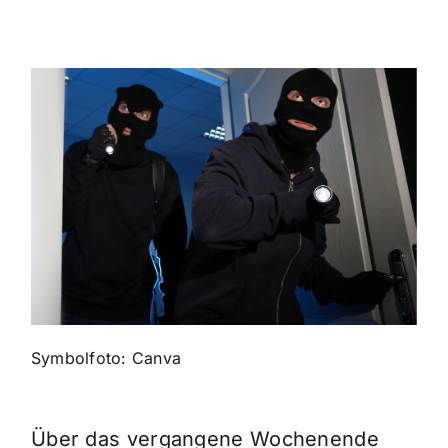
Sport
Kultur
Panorama
Mein Stadtteil
Galerie
Symbolfoto: Canva
Verkehrsmeldungen
Polizeimeldungen
Über das vergangene Wochenende