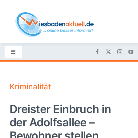
Skip
to
content
Toggle
Navigation
Startseite
Kriminalität
Nachrichten
Dreister Einbruch in
Politik
der Adolfsallee –
Wirtschaft
Bewohner stellen