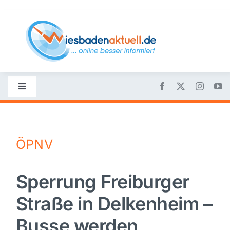
Skip
to
content
Toggle
Navigation
Startseite
ÖPNV
Nachrichten
Sperrung Freiburger
Politik
Straße in Delkenheim –
Wirtschaft
Busse werden