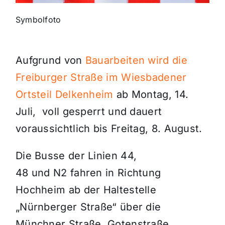
Symbolfoto
Themen und Termine
Gewinnspiele
Aufgrund von
Bauarbeiten wird die
Freiburger Straße im Wiesbadener
Ortsteil Delkenheim
ab Montag, 14.
Juli, voll gesperrt und dauert
voraussichtlich bis Freitag, 8. August.
Die Busse der Linien 44,
48 und N2 fahren in Richtung
Hochheim ab der Haltestelle
„Nürnberger Straße“ über die
Münchner Straße, Gotenstraße,