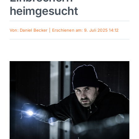
heimgesucht
Sport
Von:
Daniel Becker
|
Erschienen am: 9. Juli 2025 14:12
Kultur
Panorama
Mein Stadtteil
Galerie
Verkehrsmeldungen
Polizeimeldungen