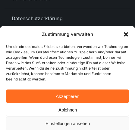
Datenschutzerklärung
Zustimmung verwalten
AGBs
Um dir ein optimales Erlebnis zu bieten, verwenden wir Technologien
wie Cookies, um Geräteinformationen zu speichern und/oder darauf
Cookie-Richtlinie (EU)
zuzugreifen. Wenn du diesen Technologien zustimmst, können wir
Daten wie das Surfverhalten oder eindeutige IDs auf dieser Website
verarbeiten. Wenn du deine Zustimmung nicht erteilst oder
zurückziehst, können bestimmte Merkmale und Funktionen
Mediendaten
beeinträchtigt werden.
Akzeptieren
© 2026 - Wiesbadenaktuell ...online besser informiert!
Ablehnen
Einstellungen ansehen
Hosting bei alkima WEB & DESIGN ®