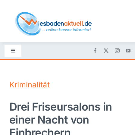
Skip
to
content
Toggle
Navigation
Startseite
Kriminalität
Nachrichten
Drei Friseursalons in
Politik
einer Nacht von
Wirtschaft
Einbrechern