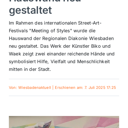
gestaltet
Sport
Im Rahmen des internationalen Street-Art-
Kultur
Festivals "Meeting of Styles" wurde die
Hauswand der Regionalen Diakonie Wiesbaden
neu gestaltet. Das Werk der Künstler Biko und
Panorama
Waek zeigt zwei einander reichende Hände und
symbolisiert Hilfe, Vielfalt und Menschlichkeit
Mein Stadtteil
mitten in der Stadt.
Galerie
Von:
Wiesbadenaktuell
|
Erschienen am: 7. Juli 2025 17:25
Verkehrsmeldungen
Polizeimeldungen