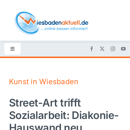
Skip
to
content
Toggle
Navigation
Startseite
Kunst in Wiesbaden
Nachrichten
Street-Art trifft
Politik
Sozialarbeit: Diakonie-
Wirtschaft
Hauswand neu