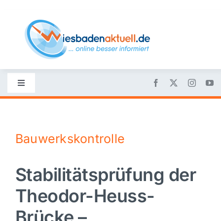
Skip
to
content
Toggle
Navigation
Startseite
Bauwerkskontrolle
Nachrichten
Stabilitätsprüfung der
Politik
Theodor-Heuss-
Wirtschaft
Brücke –