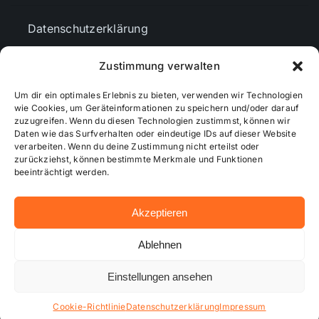
Datenschutzerklärung
Zustimmung verwalten
AGBs
Um dir ein optimales Erlebnis zu bieten, verwenden wir Technologien
wie Cookies, um Geräteinformationen zu speichern und/oder darauf
Cookie-Richtlinie (EU)
zuzugreifen. Wenn du diesen Technologien zustimmst, können wir
Daten wie das Surfverhalten oder eindeutige IDs auf dieser Website
verarbeiten. Wenn du deine Zustimmung nicht erteilst oder
zurückziehst, können bestimmte Merkmale und Funktionen
Mediendaten
beeinträchtigt werden.
Akzeptieren
© 2026 - Wiesbadenaktuell ...online besser informiert!
Ablehnen
Einstellungen ansehen
Hosting bei alkima WEB & DESIGN ®
Cookie-Richtlinie
Datenschutzerklärung
Impressum