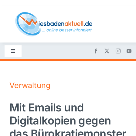
Skip
to
content
Toggle
Navigation
Startseite
Verwaltung
Nachrichten
Mit Emails und
Politik
Digitalkopien gegen
Wirtschaft
das Bürokratiemonster