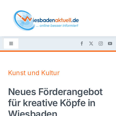
Skip
to
content
Toggle
Navigation
Startseite
Kunst und Kultur
Nachrichten
Neues Förderangebot
Politik
für kreative Köpfe in
Wirtschaft
Wiesbaden