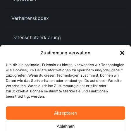
Verhaltenskodex
Datenschutzerklärung
Zustimmung verwalten
AGBs
Um dir ein optimales Erlebnis zu bieten, verwenden wir Technologien
wie Cookies, um Geräteinformationen zu speichern und/oder darauf
Cookie-Richtlinie (EU)
zuzugreifen. Wenn du diesen Technologien zustimmst, können wir
Daten wie das Surfverhalten oder eindeutige IDs auf dieser Website
verarbeiten. Wenn du deine Zustimmung nicht erteilst oder
zurückziehst, können bestimmte Merkmale und Funktionen
Mediendaten
beeinträchtigt werden.
Akzeptieren
© 2026 - Wiesbadenaktuell ...online besser informiert!
Ablehnen