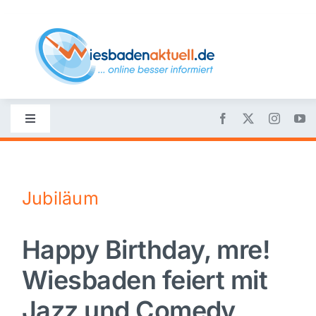
Skip
to
content
Toggle
Navigation
Startseite
Jubiläum
Nachrichten
Happy Birthday, mre!
Politik
Wiesbaden feiert mit
Wirtschaft
Jazz und Comedy