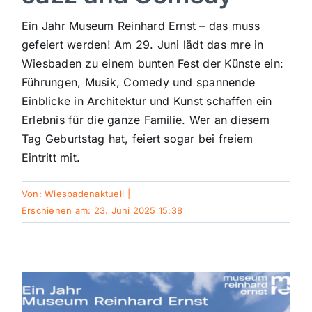
Sport
Ein Jahr Museum Reinhard Ernst – das muss
gefeiert werden! Am 29. Juni lädt das mre in
Wiesbaden zu einem bunten Fest der Künste ein:
Kultur
Führungen, Musik, Comedy und spannende
Einblicke in Architektur und Kunst schaffen ein
Panorama
Erlebnis für die ganze Familie. Wer an diesem
Tag Geburtstag hat, feiert sogar bei freiem
Eintritt mit.
Mein Stadtteil
Von:
Wiesbadenaktuell
|
Galerie
Erschienen am: 23. Juni 2025 15:38
Verkehrsmeldungen
Polizeimeldungen