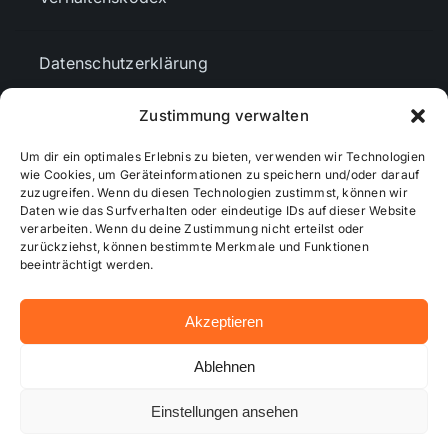
Datenschutzerklärung
Zustimmung verwalten
AGBs
Um dir ein optimales Erlebnis zu bieten, verwenden wir Technologien
wie Cookies, um Geräteinformationen zu speichern und/oder darauf
Cookie-Richtlinie (EU)
zuzugreifen. Wenn du diesen Technologien zustimmst, können wir
Daten wie das Surfverhalten oder eindeutige IDs auf dieser Website
verarbeiten. Wenn du deine Zustimmung nicht erteilst oder
zurückziehst, können bestimmte Merkmale und Funktionen
Mediendaten
beeinträchtigt werden.
Akzeptieren
© 2026 - Wiesbadenaktuell ...online besser informiert!
Ablehnen
Einstellungen ansehen
Hosting bei alkima WEB & DESIGN ®