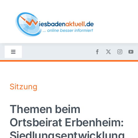
Skip
to
content
Toggle
Navigation
Startseite
Sitzung
Nachrichten
Themen beim
Politik
Ortsbeirat Erbenheim:
Wirtschaft
Siedlungsentwicklung