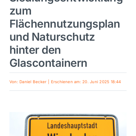
zum
Sport
Flächennutzungsplan
Kultur
und Naturschutz
hinter den
Panorama
Glascontainern
Mein Stadtteil
Von:
Daniel Becker
|
Erschienen am: 20. Juni 2025 18:44
Galerie
Verkehrsmeldungen
Polizeimeldungen