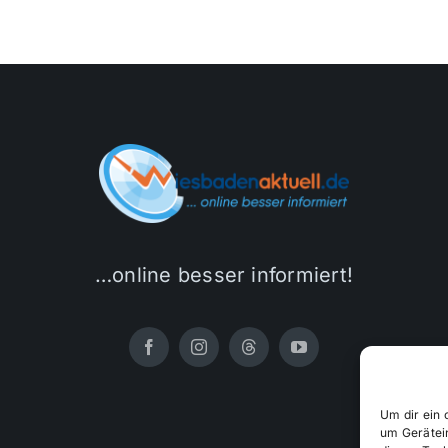
…online besser informiert!
Um dir ein 
um Gerätei