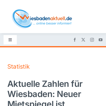
Skip
to
content
Toggle
Navigation
Startseite
Statistik
Nachrichten
Aktuelle Zahlen für
Politik
Wiesbaden: Neuer
Wirtschaft
Mietspiegel ist