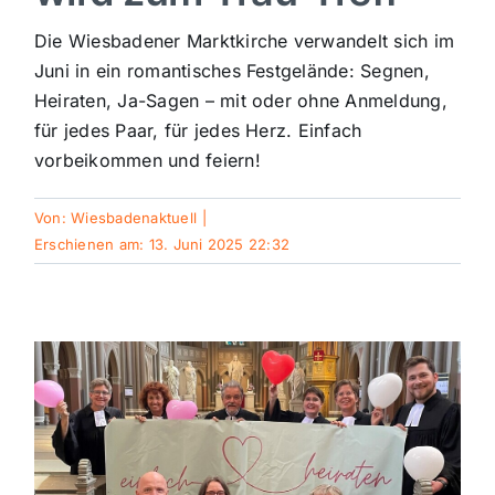
Sport
Die Wiesbadener Marktkirche verwandelt sich im
Juni in ein romantisches Festgelände: Segnen,
Heiraten, Ja-Sagen – mit oder ohne Anmeldung,
Kultur
für jedes Paar, für jedes Herz. Einfach
vorbeikommen und feiern!
Panorama
Von:
Wiesbadenaktuell
|
Erschienen am: 13. Juni 2025 22:32
Mein Stadtteil
Galerie
Verkehrsmeldungen
Polizeimeldungen