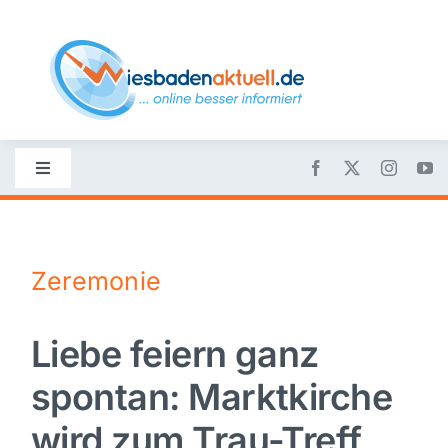
Skip
to
content
Toggle
Navigation
Startseite
Zeremonie
Nachrichten
Liebe feiern ganz
Politik
spontan: Marktkirche
Wirtschaft
wird zum Trau-Treff