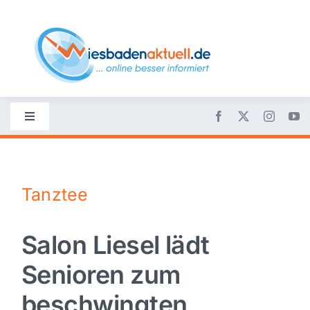
Skip
to
content
Toggle
Navigation
Startseite
Tanztee
Nachrichten
Salon Liesel lädt
Politik
Senioren zum
Wirtschaft
beschwingten