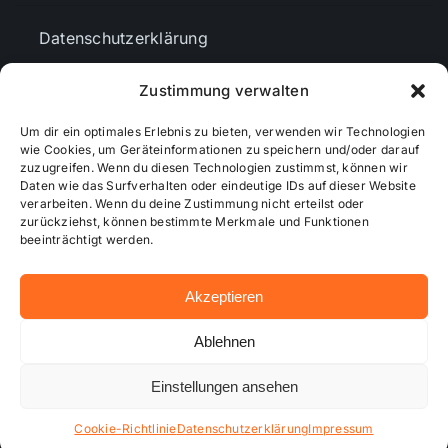
Datenschutzerklärung
Zustimmung verwalten
AGBs
Um dir ein optimales Erlebnis zu bieten, verwenden wir Technologien
wie Cookies, um Geräteinformationen zu speichern und/oder darauf
Cookie-Richtlinie (EU)
zuzugreifen. Wenn du diesen Technologien zustimmst, können wir
Daten wie das Surfverhalten oder eindeutige IDs auf dieser Website
verarbeiten. Wenn du deine Zustimmung nicht erteilst oder
zurückziehst, können bestimmte Merkmale und Funktionen
Mediendaten
beeinträchtigt werden.
Akzeptieren
© 2026 - Wiesbadenaktuell ...online besser informiert!
Ablehnen
Einstellungen ansehen
Hosting bei alkima WEB & DESIGN ®
Cookie-Richtlinie
Datenschutzerklärung
Impressum