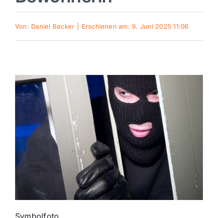
Sport
Von:
Daniel Becker
|
Erschienen am: 9. Juni 2025 11:06
Kultur
Panorama
Mein Stadtteil
Galerie
Verkehrsmeldungen
Polizeimeldungen
Symbolfoto