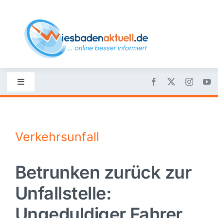
Skip
to
content
Toggle
Navigation
Startseite
Verkehrsunfall
Nachrichten
Betrunken zurück zur
Politik
Unfallstelle:
Wirtschaft
Ungeduldiger Fahrer