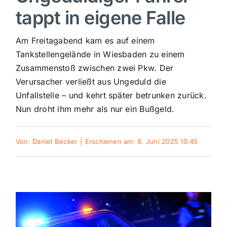
tappt in eigene Falle
Sport
Am Freitagabend kam es auf einem
Kultur
Tankstellengelände in Wiesbaden zu einem
Zusammenstoß zwischen zwei Pkw. Der
Verursacher verließt aus Ungeduld die
Panorama
Unfallstelle – und kehrt später betrunken zurück.
Nun droht ihm mehr als nur ein Bußgeld.
Mein Stadtteil
Von:
Daniel Becker
|
Erschienen am: 8. Juni 2025 10:45
Galerie
Verkehrsmeldungen
Polizeimeldungen